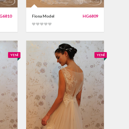
G6810
Fiona Model
HG6809
YENI
YENI