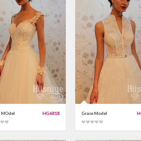
 MOdel
HG6818
Grace Model
H