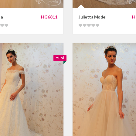
ia
HG6811
Julietta Model
H
YENI