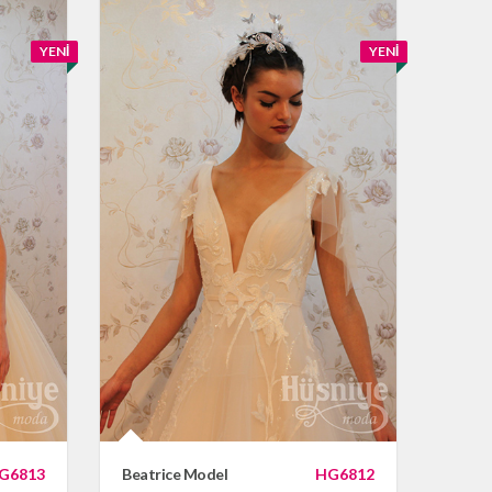
YENI
YENI
G6813
Beatrice Model
HG6812