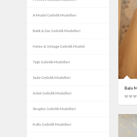
A Model Gelinlik Modelleri
Balık & Dar Gelinlik Modelleri
Helen & Vintage Gelinlik Modeli
Taşlı Gelinlik Modelleri
Sade Gelinlik Modelleri
Balo 
Askılı Gelinlik Modelleri
Straplez Gelinlik Modelleri
Kollu Gelinlik Modelleri