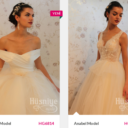
YENI
 Model
HG6814
Anabel Model
H