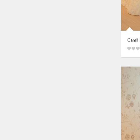
Camil