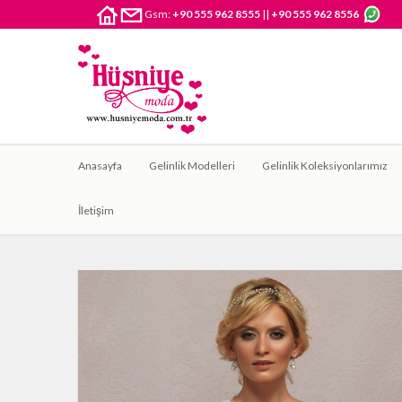
Gsm:
+90 555 962 8555
||
+90 555 962 8556
Anasayfa
Gelinlik Modelleri
Gelinlik Koleksiyonlarımız
İletişim