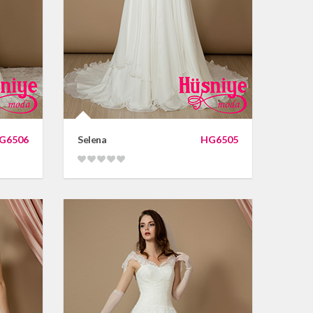
G6506
Selena
HG6505