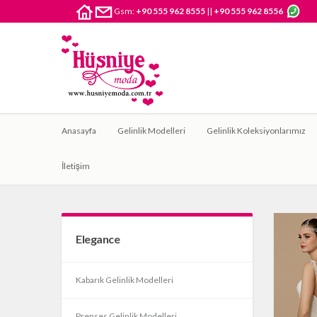
Gsm:
+90 555 962 8555
||
+90 555 962 8556
Anasayfa
Gelinlik Modelleri
Gelinlik Koleksiyonlarımız
İletişim
Elegance
Kabarık Gelinlik Modelleri
Prenses Gelinlik Modelleri