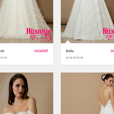
eth
HG6507
Bella
H