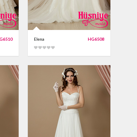
G6510
Elena
HG6508