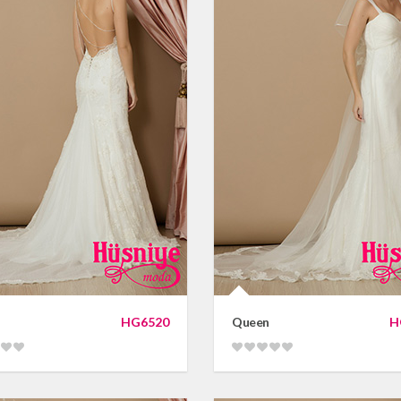
HG6520
Queen
H