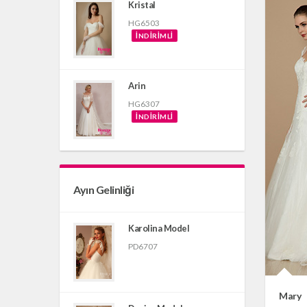
Kristal
HG6503
İNDIRIMLI
Arin
HG6307
İNDIRIMLI
Ayın Gelinliği
Karolina Model
PD6707
Mary