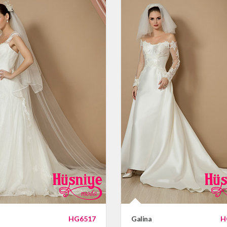
HG6517
Galina
H