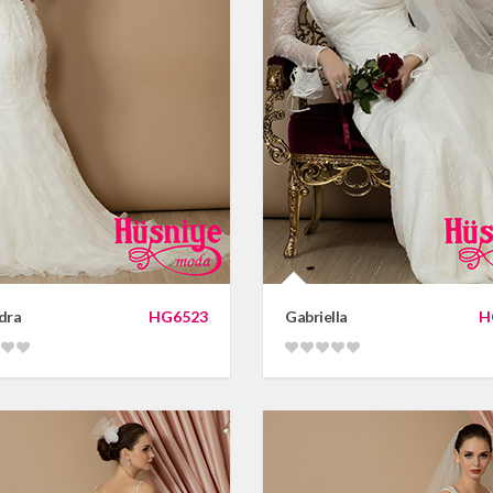
dra
HG6523
Gabriella
H