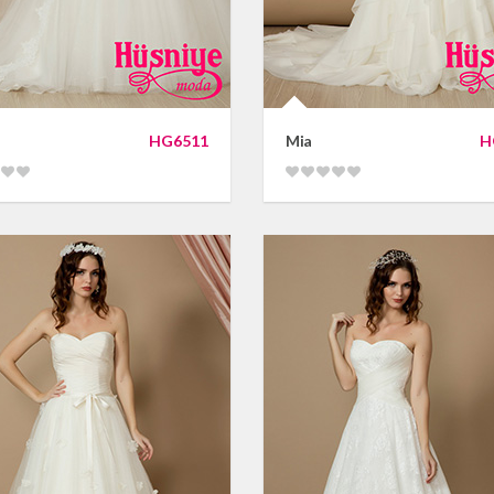
HG6511
Mia
H