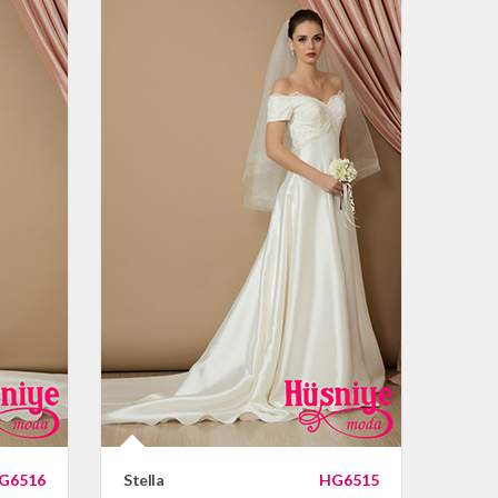
G6516
Stella
HG6515