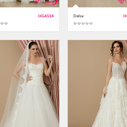
HG6514
Delsa
H