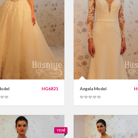
Model
HG6821
Angela Model
H
YENI