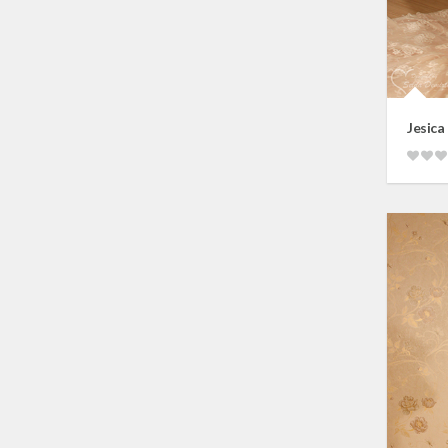
Jesica