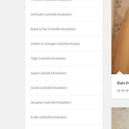
A Model Gelinlik Modelleri
Balık & Dar Gelinlik Modelleri
Helen & Vintage Gelinlik Modeli
Taşlı Gelinlik Modelleri
Sade Gelinlik Modelleri
Balo 
Askılı Gelinlik Modelleri
Straplez Gelinlik Modelleri
Kollu Gelinlik Modelleri