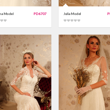
ina Model
PD6707
Julia Model
P