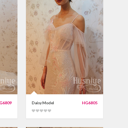
G6809
Daisy Model
HG6805