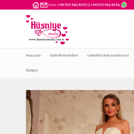
Gsm:
+90 555 962 8555
||
+90 555 962 8556
Anasayfa
Gelinlik Modelleri
Gelinlik Koleksiyonlarımız
İletişim